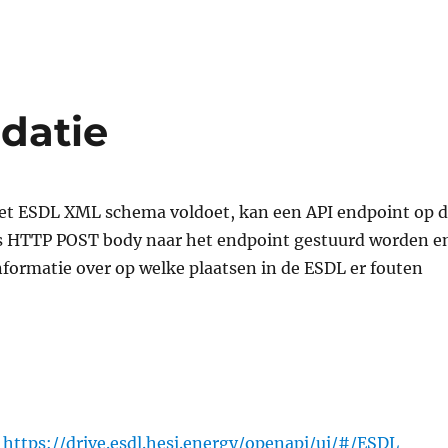
datie
het ESDL XML schema voldoet, kan een API endpoint op 
s HTTP POST body naar het endpoint gestuurd worden e
 informatie over op welke plaatsen in de ESDL er fouten
:
https://drive.esdl.hesi.energy/openapi/ui/#/ESDL