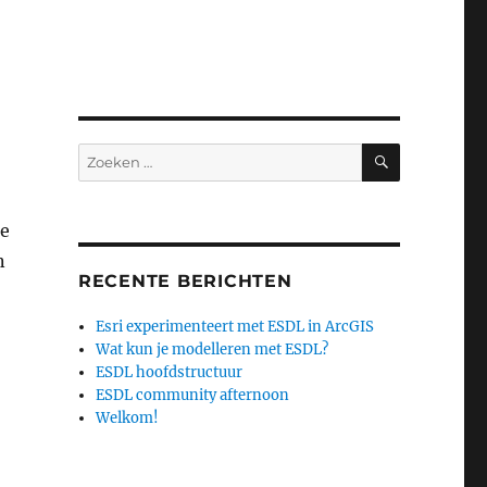
ZOEKEN
Zoeken
naar:
de
n
RECENTE BERICHTEN
Esri experimenteert met ESDL in ArcGIS
Wat kun je modelleren met ESDL?
ESDL hoofdstructuur
ESDL community afternoon
Welkom!